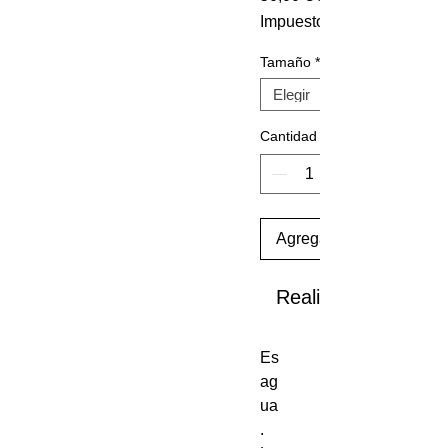
Impuesto incluido
Tamaño
*
Cantidad
Agregar al carrito
Realizar compra
Es
ag
ua
.