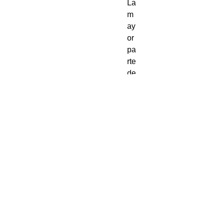
La
m
ay
or
pa
rte
de
l
tie
m
po
.