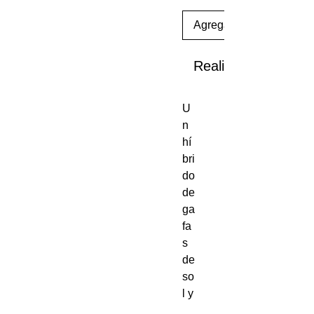
Agregar al carrito
Realizar compra
U
n
hí
bri
do
de
ga
fa
s
de
so
l y
pr