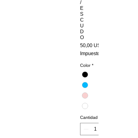
/
E
S
C
U
D
O
50,00 US$
Impuesto incluido
Color
*
Cantidad