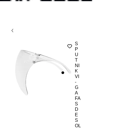
S
P
U
T
NI
K
VI
-
G
A
FA
S
D
E
S
OL