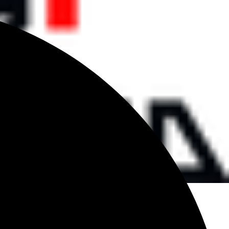
o
r al carrito
pra