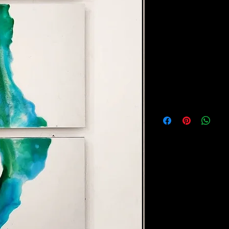
Materiales
Triptico de aluminio
Año
2026
Medidas
30cm x 30cm