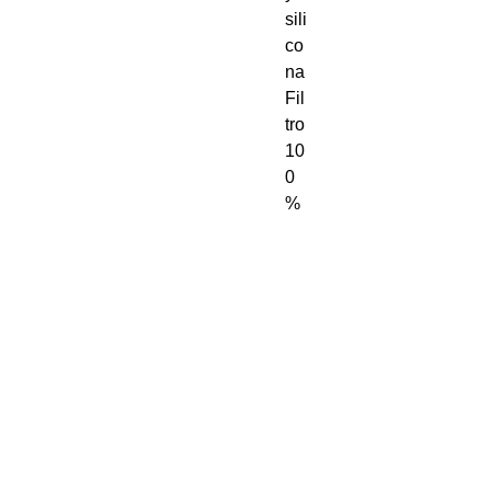
sili
co
na
Fil
tro
10
0
%
U
V
Vi
si
ón
no
ct
ur
na
m