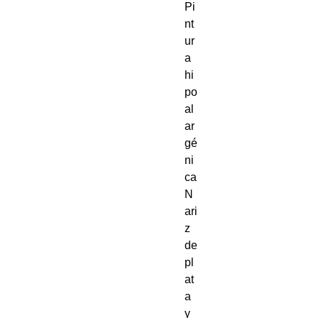
Pi
nt
ur
a
hi
po
al
ar
gé
ni
ca
N
ari
z
de
pl
at
a
y