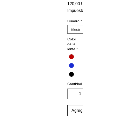
120,00 US$
Impuesto incluido
Cuadro
*
Color
de la
lente
*
Cantidad
Agregar al carrito