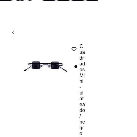
C
ua
dr
ad
os
Mi
ni
-
pl
at
ea
do
/
ne
gr
o