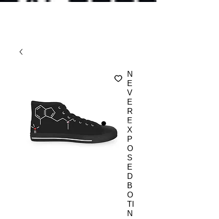
N
E
V
E
R
E
X
P
O
S
E
D
B
O
TI
N