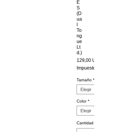
E
S
(D
ua
l
To
ng
ue
Lt
d.)
129,00 US$
Impuesto incluido
Tamaño
*
Color
*
Cantidad