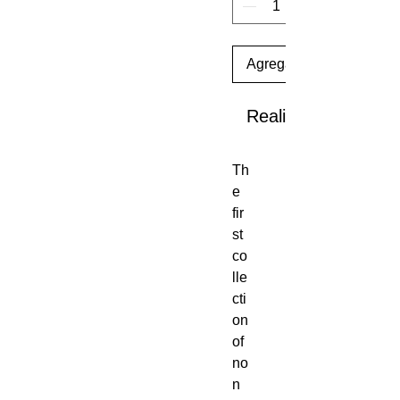
Agregar al carrito
Realizar compra
Th
e
fir
st
co
lle
cti
on
of
no
n