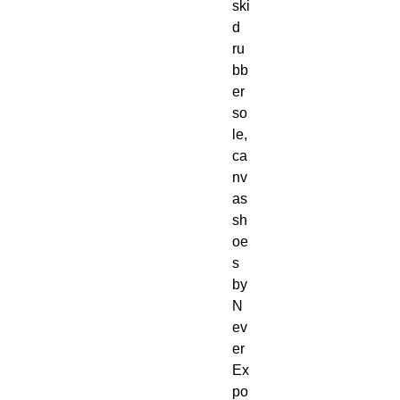
ski
d
ru
bb
er
so
le,
ca
nv
as
sh
oe
s
by
N
ev
er
Ex
po