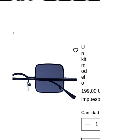
U
n
kit
m
od
el
o
199,00 US$
Impuesto incluido
Cantidad