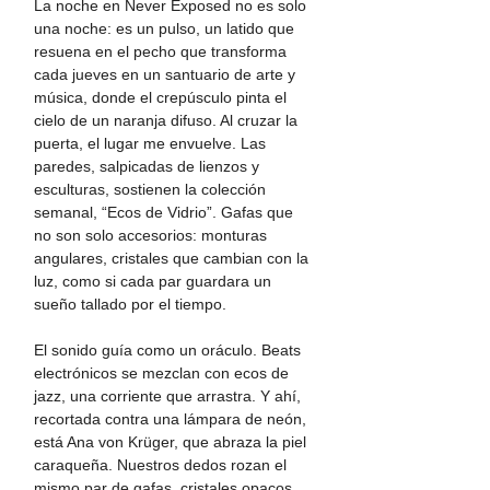
La noche en Never Exposed no es solo 
una noche: es un pulso, un latido que 
resuena en el pecho que transforma 
cada jueves en un santuario de arte y 
música, donde el crepúsculo pinta el 
cielo de un naranja difuso. Al cruzar la 
puerta, el lugar me envuelve. Las 
paredes, salpicadas de lienzos y 
esculturas, sostienen la colección 
semanal, “Ecos de Vidrio”. Gafas que 
no son solo accesorios: monturas 
angulares, cristales que cambian con la 
luz, como si cada par guardara un 
sueño tallado por el tiempo.  
El sonido guía como un oráculo. Beats 
electrónicos se mezclan con ecos de 
jazz, una corriente que arrastra. Y ahí, 
recortada contra una lámpara de neón, 
está Ana von Krüger, que abraza la piel 
caraqueña. Nuestros dedos rozan el 
mismo par de gafas, cristales opacos 