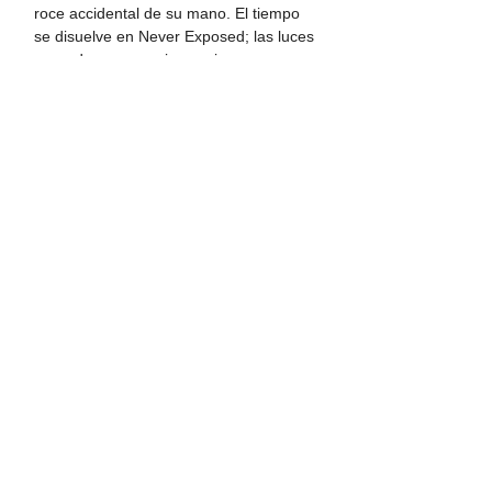
roce accidental de su mano. El tiempo 
se disuelve en Never Exposed; las luces 
parpadean como si conspiraran. 
Intercambiamos números, una promesa 
frágil de volver cuando la próxima 
colección caiga.  
Salgo al aire tibio de Caracas, con la 
mirada de Ana tatuada en algún rincón 
de mi alma. Never Exposed no vende 
lentes, vende instantes. Y Ana, ella es 
uno que no suelto.  
Etiquetas:
Mirror
ИЕ/CCS