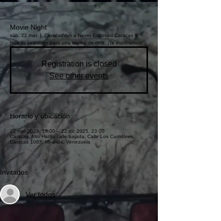
Movie Night
sáb, 22 mar
  |  
Caracas
Ven a Never Exposed Caracas y
pide tu selección para una noche de cine. ¡Te esperamos!
Registration is closed
See other events
Horario y ubicación
22 mar 2025, 19:00 – 22 dic 2025, 23:00
Caracas, Alto Hatillo calle bajada, Calle Los Curtidores,
Caracas 1083, Miranda, Venezuela
Invitados
Ver todos