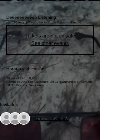
Deeeeeeeeeep Listening
sáb, 30 may
  |  
Centro de Arte Los Galpones
Encore
Tickets are not on sale
See other events
Horario y ubicación
30 may 2026, 18:00
Centro de Arte Los Galpones, 29-11 Transversal 8, Caracas
1071, Miranda, Venezuela
Invitados
+1 otros invitados