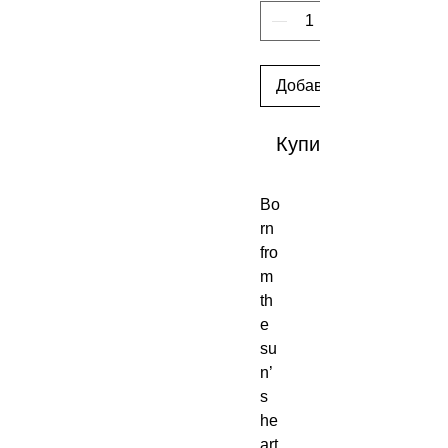
Добавить в корзину
Купить сейчас
Bo
rn
fro
m
th
e
su
n’
s
he
art