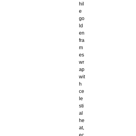
hil
e
go
ld
en
fra
m
es
wr
ap
wit
h
ce
le
sti
al
he
at,
ec