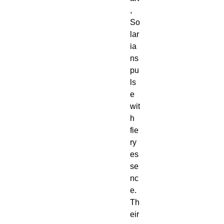
,
So
lar
ia
ns
pu
ls
e
wit
h
fie
ry
es
se
nc
e.
Th
eir