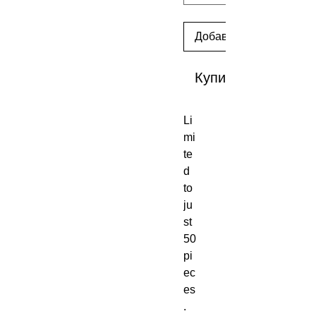
Добавить в корзину
Купить сейчас
Li
mi
te
d
to
ju
st
50
pi
ec
es
.