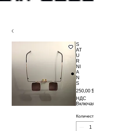
S
AT
U
R
NI
A
N
S
250,00 $
НДС
Включая
Количество