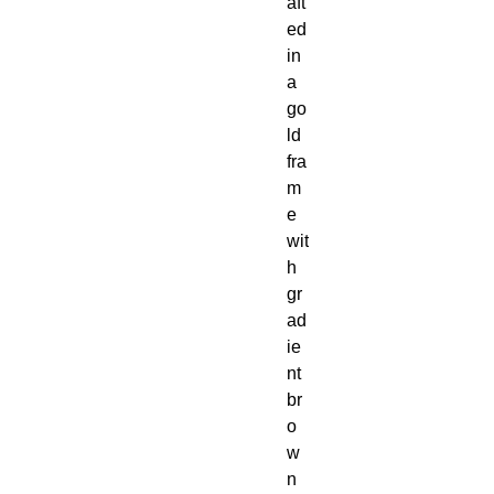
aft
ed
in
a
go
ld
fra
m
e
wit
h
gr
ad
ie
nt
br
o
w
n