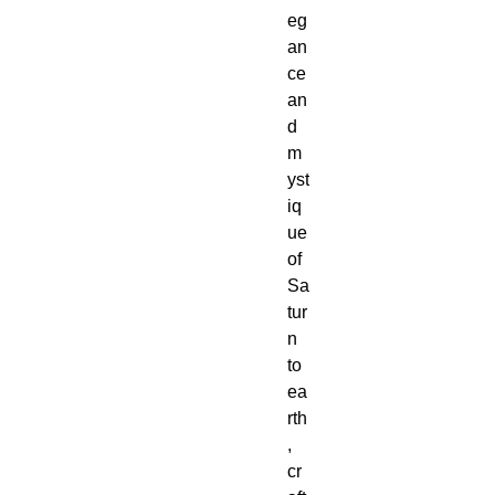
eg
an
ce
an
d
m
yst
iq
ue
of
Sa
tur
n
to
ea
rth
,
cr