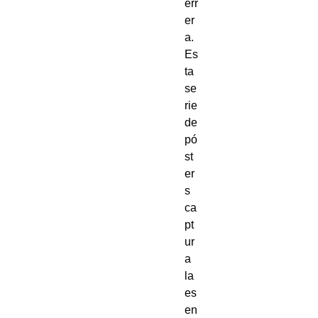
err
er
a.
Es
ta
se
rie
de
pó
st
er
s
ca
pt
ur
a
la
es
en