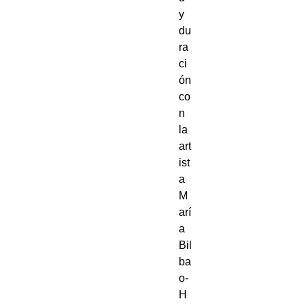
y
du
ra
ci
ón
co
n
la
art
ist
a
M
arí
a
Bil
ba
o-
H