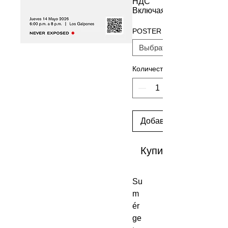
НДС
Включая
POSTER
Количество
Добавить в корзину
Купить сейчас
Su
m
ér
ge