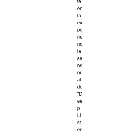
te
en
la
ex
pe
rie
nc
ia
se
ns
ori
al
de
"D
ee
p
Li
st
en